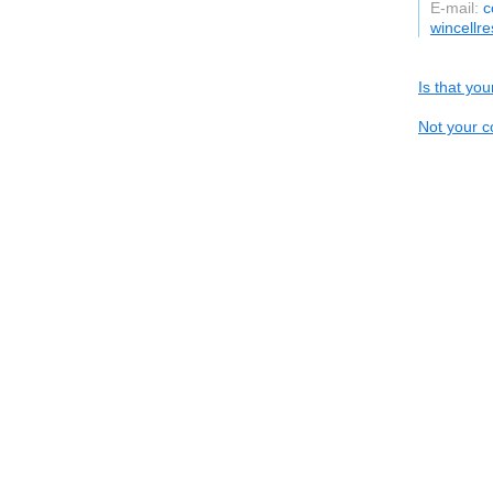
E-mail:
c
wincellr
Is that yo
Not your c